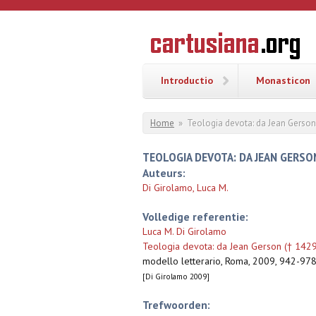
Overslaan en naar de inhoud gaan
CARTUSI
Geschiedenis
van de
kartuizerorde
in de
Nederlanden
Introductio
Monasticon
U bent hier
Home
»
Teologia devota: da Jean Gerson
TEOLOGIA DEVOTA: DA JEAN GERSON
Auteurs:
Di Girolamo, Luca M.
Volledige referentie:
Luca M. Di Girolamo
Teologia devota: da Jean Gerson († 1429
modello letterario, Roma, 2009, 942-97
[Di Girolamo 2009]
Trefwoorden: