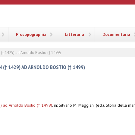
ANA
Prosopographia
Litteraria
Documentaria
 († 1429) ad Arnoldo Bostio († 1499)
 († 1429) AD ARNOLDO BOSTIO († 1499)
) ad Arnoldo Bostio († 1499)
,
in: Silvano M. Maggiani (ed.), Storia della mar
8