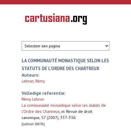
Overslaan en naar de inhoud gaan
CARTUSIANA
Geschiedenis
van de
kartuizerorde
in de
Nederlanden
LA COMMUNAUTÉ MONASTIQUE SELON LES
STATUTS DE L’ORDRE DES CHARTREUX
Auteurs:
Lebrun, Rémy
Volledige referentie:
Rémy Lebrun
La communauté monastique selon les statuts de
l’Ordre des Chartreux
,
in: Revue de droit
canonique, 57 (2007), 337‐356
[Lebrun 2007b]