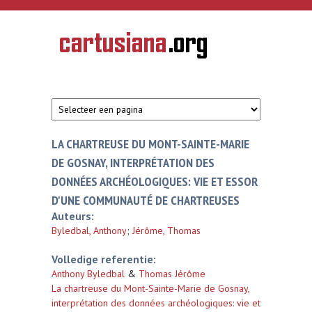
Overslaan en naar de inhoud gaan
CARTUSIANA
Geschiedenis
van de
kartuizerorde
in de
Nederlanden
LA CHARTREUSE DU MONT-SAINTE-MARIE
DE GOSNAY, INTERPRÉTATION DES
DONNÉES ARCHÉOLOGIQUES: VIE ET ESSOR
D'UNE COMMUNAUTÉ DE CHARTREUSES
Auteurs:
Byledbal, Anthony
;
Jérôme, Thomas
Volledige referentie:
Anthony Byledbal
&
Thomas Jérôme
La chartreuse du Mont-Sainte-Marie de Gosnay,
interprétation des données archéologiques: vie et