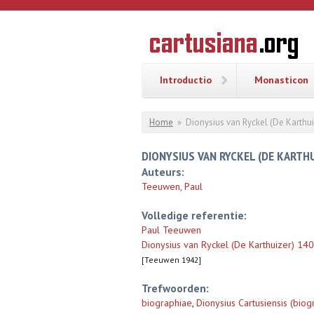
Overslaan en naar de inhoud gaan
CARTUSI
Geschiedenis
van de
kartuizerorde
in de
Nederlanden
Introductio
Monasticon
U bent hier
Home
»
Dionysius van Ryckel (De Karthu
DIONYSIUS VAN RYCKEL (DE KARTHU
Auteurs:
Teeuwen, Paul
Volledige referentie:
Paul Teeuwen
Dionysius van Ryckel (De Karthuizer) 1
[Teeuwen 1942]
Trefwoorden:
biographiae
,
Dionysius Cartusiensis (biog