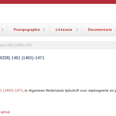
ANA
Prosopographia
Litteraria
Documentaria
izer) 1402 (1403)-1471
IZER) 1402 (1403)-1471
402 (1403)-1471
,
in: Algemeen Nederlands tijdschrift voor wijsbegeerte en 
raphia)