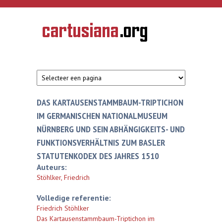
Overslaan en naar de inhoud gaan
CARTUSIANA
Geschiedenis
van de
kartuizerorde
in de
Nederlanden
DAS KARTAUSENSTAMMBAUM-TRIPTICHON
IM GERMANISCHEN NATIONALMUSEUM
NÜRNBERG UND SEIN ABHÄNGIGKEITS- UND
FUNKTIONSVERHÄLTNIS ZUM BASLER
STATUTENKODEX DES JAHRES 1510
Auteurs:
Stöhlker, Friedrich
Volledige referentie:
Friedrich Stöhlker
Das Kartausenstammbaum-Triptichon im