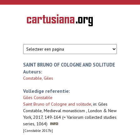
Overslaan en naar de inhoud gaan
CARTUSIANA
Geschiedenis
van de
kartuizerorde
in de
Nederlanden
SAINT BRUNO OF COLOGNE AND SOLITUDE
Auteurs:
Constable, Giles
Volledige referentie:
Giles Constable
Saint Bruno of Cologne and solitude
,
in: Giles
Constable, Medieval monasticism , London & New
York, 2017, 149-164 (= Variorum collected studies
series, 1064)
[Constable 2017b]