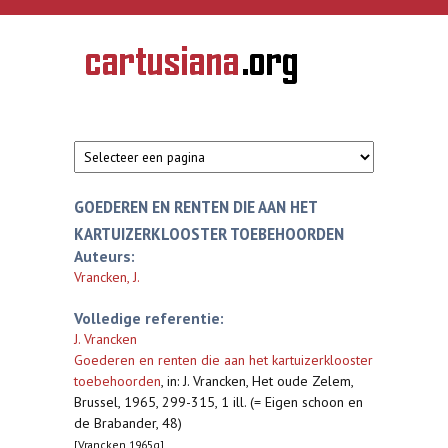
Overslaan en naar de inhoud gaan
CARTUSIANA
Geschiedenis
van de
kartuizerorde
in de
Nederlanden
GOEDEREN EN RENTEN DIE AAN HET
KARTUIZERKLOOSTER TOEBEHOORDEN
Auteurs:
Vrancken, J.
Volledige referentie:
J. Vrancken
Goederen en renten die aan het kartuizerklooster
toebehoorden
,
in: J. Vrancken, Het oude Zelem,
Brussel, 1965, 299-315, 1 ill. (= Eigen schoon en
de Brabander, 48)
[Vrancken 1965g]