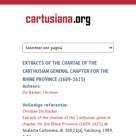
Overslaan en naar de inhoud gaan
CARTUSIANA
Geschiedenis
van de
kartuizerorde
in de
Nederlanden
EXTRACTS OF THE CHARTAE OF THE
CARTHUSIAN GENERAL CHAPTER FOR THE
RHINE PROVINCE (1609-1625)
Auteurs:
De Backer, Christian
Volledige referentie:
Christian De Backer
Extracts of the chartae of the Carthusian general
chapter for the Rhine Province (1609-1625)
,
in:
Analecta Cartusiana, dl. 100:21[a], Salzburg, 1989,