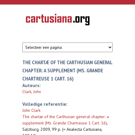
Overslaan en naar de inhoud gaan
CARTUSIANA
Geschiedenis
van de
kartuizerorde
in de
Nederlanden
THE CHARTÆ OF THE CARTHUSIAN GENERAL
CHAPTER: A SUPPLEMENT (MS. GRANDE
CHARTREUSE 1 CART. 16)
Auteurs:
Clark, John
Volledige referentie:
John Clark
The chartæ of the Carthusian general chapter: a
supplement (Ms. Grande Chartreuse 1 Cart. 16)
,
Salzburg, 2009, 99 p. (= Analecta Cartusiana,