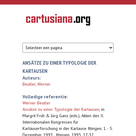
Overslaan en naar de inhoud gaan
CARTUSIANA
Geschiedenis
van de
kartuizerorde
in de
Nederlanden
ANSÄTZE ZU EINER TYPOLOGIE DER
KARTAUSEN
Auteurs:
Beutler, Werner
Volledige referentie:
Werner Beutler
Ansätze zu einer Typologie der Kartausen
,
in:
Margrit Früh & Jürg Ganz (eds.), Akten des II.
Internationalen Kongresses für
Kartäuserforschung in der Kartause Ittingen, 1. - 5.
Dezember 1993 , Ittingen, 1995, 17-32