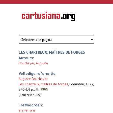
Overslaan en naar de inhoud gaan
CARTUSIANA
Geschiedenis
van de
kartuizerorde
in de
Nederlanden
LES CHARTREUX, MAÎTRES DE FORGES
Auteurs:
Bouchayer, Auguste
Volledige referentie:
Auguste Bouchayer
Les Chartreux, maîtres de forges
,
Grenoble, 1927,
245-(3) p., ill.
[Bouchayer 1927]
Trefwoorden:
ars ferraria