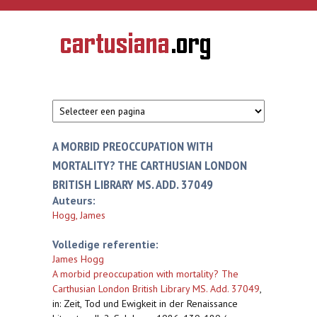
Overslaan en naar de inhoud gaan
CARTUSIANA
Geschiedenis
van de
kartuizerorde
in de
Nederlanden
A MORBID PREOCCUPATION WITH
MORTALITY? THE CARTHUSIAN LONDON
BRITISH LIBRARY MS. ADD. 37049
Auteurs:
Hogg, James
Volledige referentie:
James Hogg
A morbid preoccupation with mortality? The
Carthusian London British Library MS. Add. 37049
,
in: Zeit, Tod und Ewigkeit in der Renaissance