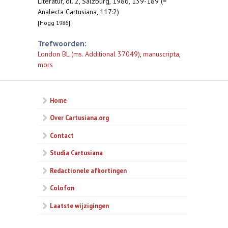
Literatur, dl. 2, Salzburg, 1986, 139-189 (=
Analecta Cartusiana, 117:2)
[Hogg 1986]
Trefwoorden:
London BL (ms. Additional 37049)
,
manuscripta
,
mors
Home
Over Cartusiana.org
Contact
Studia Cartusiana
Redactionele afkortingen
Colofon
Laatste wijzigingen