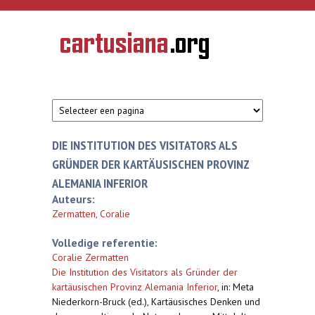
Overslaan en naar de inhoud gaan
CARTUSIANA
Geschiedenis
van de
kartuizerorde
in de
Nederlanden
DIE INSTITUTION DES VISITATORS ALS
GRÜNDER DER KARTÄUSISCHEN PROVINZ
ALEMANIA INFERIOR
Auteurs:
Zermatten, Coralie
Volledige referentie:
Coralie Zermatten
Die Institution des Visitators als Gründer der
kartäusischen Provinz Alemania Inferior
,
in: Meta
Niederkorn-Bruck (ed.), Kartäusisches Denken und