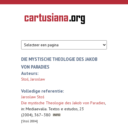
Overslaan en naar de inhoud gaan
CARTUSIANA
Geschiedenis
van de
kartuizerorde
in de
Nederlanden
DIE MYSTISCHE THEOLOGIE DES JAKOB
VON PARADIES
Auteurs:
Stoś, Jaroslaw
Volledige referentie:
Jaroslaw Stoś
Die mystische Theologie des Jakob von Paradies
,
in: Mediaevalia. Textos e estudos, 23
(2004), 367–380
[Stoś 2004]