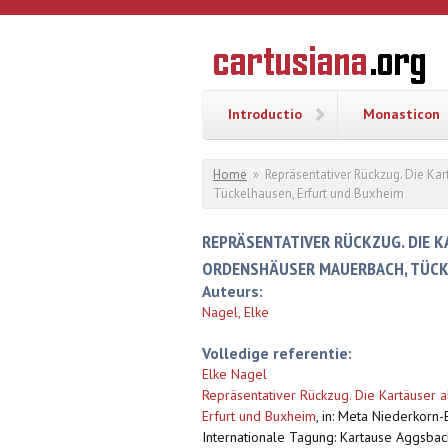
Overslaan en naar de inhoud gaan
CARTUSI
Geschiedenis
van de
kartuizerorde
in de
Nederlanden
Introductio
Monasticon
U bent hier
Home
»
Repräsentativer Rückzug. Die Ka
Tückelhausen, Erfurt und Buxheim
REPRÄSENTATIVER RÜCKZUG. DIE K
ORDENSHÄUSER MAUERBACH, TÜCK
Auteurs:
Nagel, Elke
Volledige referentie:
Elke Nagel
Repräsentativer Rückzug. Die Kartäuser 
Erfurt und Buxheim
,
in: Meta Niederkorn-
Internationale Tagung: Kartause Aggsbach