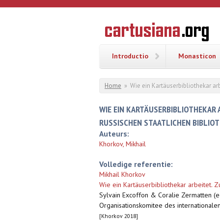
Overslaan en naar de inhoud gaan
CARTUSI
Geschiedenis
van de
kartuizerorde
in de
Nederlanden
Introductio
Monasticon
U bent hier
Home
»
Wie ein Kartäuserbibliothekar arb
WIE EIN KARTÄUSERBIBLIOTHEKAR 
RUSSISCHEN STAATLICHEN BIBLIO
Auteurs:
Khorkov, Mikhail
Volledige referentie:
Mikhail Khorkov
Wie ein Kartäuserbibliothekar arbeitet. Z
Sylvain Excoffon & Coralie Zermatten (e
Organisationskomitee des internationalen
[Khorkov 2018]