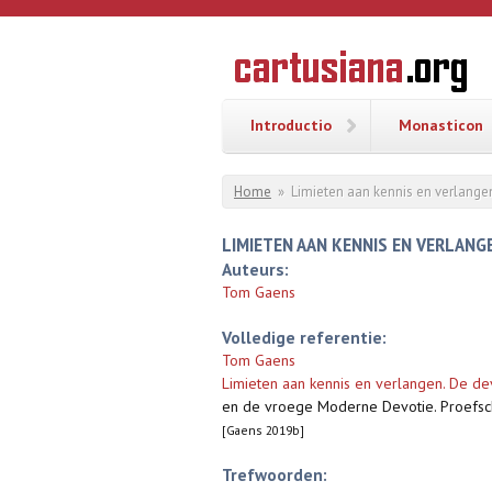
Overslaan en naar de inhoud gaan
CARTUSI
Geschiedenis
van de
kartuizerorde
in de
Nederlanden
Introductio
Monasticon
U bent hier
Home
»
Limieten aan kennis en verlange
LIMIETEN AAN KENNIS EN VERLANG
Auteurs:
Tom Gaens
Volledige referentie:
Tom Gaens
Limieten aan kennis en verlangen. De de
en de vroege Moderne Devotie. Proefschri
[Gaens 2019b]
Trefwoorden: