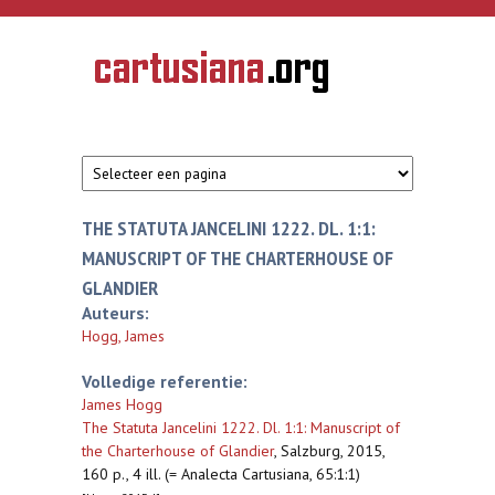
Overslaan en naar de inhoud gaan
CARTUSIANA
Geschiedenis
van de
kartuizerorde
in de
Nederlanden
THE STATUTA JANCELINI 1222. DL. 1:1:
MANUSCRIPT OF THE CHARTERHOUSE OF
GLANDIER
Auteurs:
Hogg, James
Volledige referentie:
James Hogg
The Statuta Jancelini 1222. Dl. 1:1: Manuscript of
the Charterhouse of Glandier
,
Salzburg, 2015,
160 p., 4 ill. (= Analecta Cartusiana, 65:1:1)