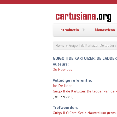
Overslaan en naar de inhoud gaan
CARTUSI
Geschiedenis
van de
kartuizerorde
in de
Nederlanden
Introductio
Monasticon
U bent hier
Home
»
Guigo II de Kartuizer: De ladder v
GUIGO II DE KARTUIZER: DE LADDE
Auteurs:
De Heer, Jos
Volledige referentie:
Jos De Heer
Guigo II de Kartuizer: De ladder van de kl
[De Heer 2019]
Trefwoorden:
Guigo II O.Cart.: Scala claustralium (tran