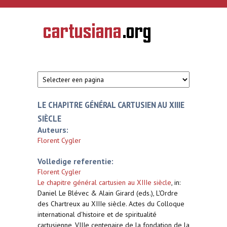
Overslaan en naar de inhoud gaan
CARTUSIANA
Geschiedenis
van de
kartuizerorde
in de
Nederlanden
LE CHAPITRE GÉNÉRAL CARTUSIEN AU XIIIE
SIÈCLE
Auteurs:
Florent Cygler
Volledige referentie:
Florent Cygler
Le chapitre général cartusien au XIIIe siècle
,
in:
Daniel Le Blévec & Alain Girard (eds.), L'Ordre
des Chartreux au XIIIe siècle. Actes du Colloque
international d'histoire et de spiritualité
cartusienne, VIIIe centenaire de la fondation de la