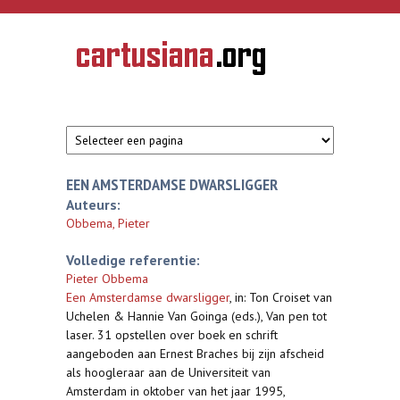
Overslaan en naar de inhoud gaan
CARTUSIANA
Geschiedenis
van de
kartuizerorde
in de
Nederlanden
EEN AMSTERDAMSE DWARSLIGGER
Auteurs:
Obbema, Pieter
Volledige referentie:
Pieter Obbema
Een Amsterdamse dwarsligger
,
in: Ton Croiset van
Uchelen & Hannie Van Goinga (eds.), Van pen tot
laser. 31 opstellen over boek en schrift
aangeboden aan Ernest Braches bij zijn afscheid
als hoogleraar aan de Universiteit van
Amsterdam in oktober van het jaar 1995,