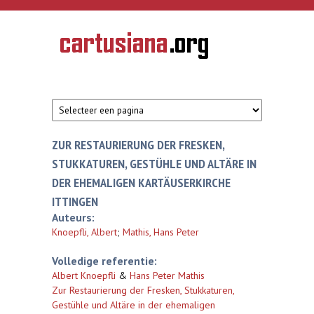
Overslaan en naar de inhoud gaan
CARTUSIANA
Geschiedenis
van de
kartuizerorde
in de
Nederlanden
ZUR RESTAURIERUNG DER FRESKEN,
STUKKATUREN, GESTÜHLE UND ALTÄRE IN
DER EHEMALIGEN KARTÄUSERKIRCHE
ITTINGEN
Auteurs:
Knoepfli, Albert
;
Mathis, Hans Peter
Volledige referentie:
Albert Knoepfli
&
Hans Peter Mathis
Zur Restaurierung der Fresken, Stukkaturen,
Gestühle und Altäre in der ehemaligen