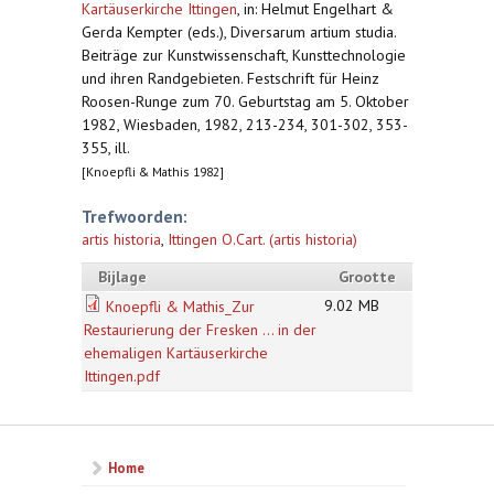
Kartäuserkirche Ittingen
,
in: Helmut Engelhart &
Gerda Kempter (eds.), Diversarum artium studia.
Beiträge zur Kunstwissenschaft, Kunsttechnologie
und ihren Randgebieten. Festschrift für Heinz
Roosen-Runge zum 70. Geburtstag am 5. Oktober
1982, Wiesbaden, 1982, 213-234, 301-302, 353-
355, ill.
[Knoepfli & Mathis 1982]
Trefwoorden:
artis historia
,
Ittingen O.Cart. (artis historia)
Bijlage
Grootte
9.02 MB
Knoepfli & Mathis_Zur
Restaurierung der Fresken ... in der
ehemaligen Kartäuserkirche
Ittingen.pdf
Home