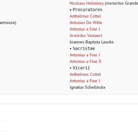
Nicolaus Helminey
(
monachus
Grande
•
Procuratores
Anthelmus Cottel
rtreuse)
Antonius De Witte
Antonius a Fine I
Arnoldus Vastaert
Joannes-Baptista Leuckx
•
Sacristae
Antonius a Fine I
Antonius a Fine II
•
Vicarii
Anthelmus Cottel
Antonius a Fine I
Ignatius Schellinckx