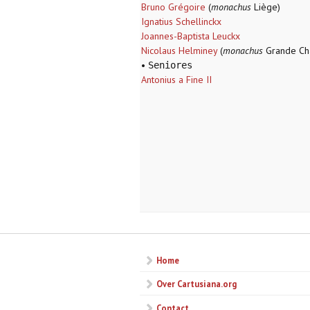
Bruno Grégoire
(
monachus
Liège)
Ignatius Schellinckx
Joannes-Baptista Leuckx
Nicolaus Helminey
(
monachus
Grande Cha
•
Seniores
Antonius a Fine II
Home
Over Cartusiana.org
Contact