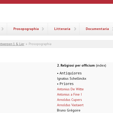
ANA
Prosopographia
Litteraria
Documentaria
ntwerpen 1 & Lier
»
Prosopographia
2. Religiosi per officium
(index)
•
Antiquiores
Ignatius Schellinckx
•
Priores
Antonius De Witte
Antonius a Fine I
Arnoldus Cupers
Arnoldus Vastaert
Bruno Grégoire