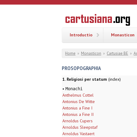
Overslaan en naar de inhoud gaan
CARTUSI
Geschiedenis
van de
kartuizerorde
in de
Nederlanden
Introductio
Monasticon
U bent hier
Home
»
Monasticon
»
Cartusiae BE
»
A
PROSOPOGRAPHIA
1. Religiosi per statum
(index)
•
Monachi
Anthelmus Cottel
Antonius De Witte
Antonius a Fine I
Antonius a Fine II
Arnoldus Cupers
Arnoldus Sleepstaf
Arnoldus Vastaert