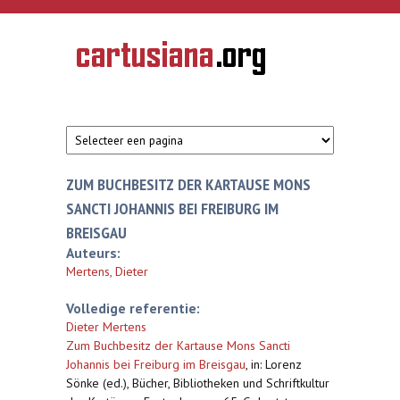
Overslaan en naar de inhoud gaan
CARTUSIANA
Geschiedenis
van de
kartuizerorde
in de
Nederlanden
ZUM BUCHBESITZ DER KARTAUSE MONS
SANCTI JOHANNIS BEI FREIBURG IM
BREISGAU
Auteurs:
Mertens, Dieter
Volledige referentie:
Dieter Mertens
Zum Buchbesitz der Kartause Mons Sancti
Johannis bei Freiburg im Breisgau
,
in: Lorenz
Sönke (ed.), Bücher, Bibliotheken und Schriftkultur