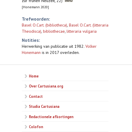
zur frühen Neuzeit, 22)
[Honemann 2020]
Trefwoorden:
Basel O.Cart. (bibliotheca)
,
Basel O.Cart. (litteraria
Theodisca)
,
bibliothecae
,
litteraria vulgaria
Notities:
Herwerking van publicatie uit 1982.
Volker
Honemann
is in 2017 overleden.
Home
Over Cartusiana.org
Contact
Studia Cartusiana
Redactionele afkortingen
Colofon