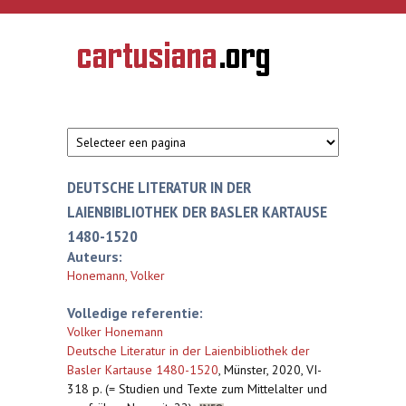
Overslaan en naar de inhoud gaan
CARTUSIANA
Geschiedenis
van de
kartuizerorde
in de
Nederlanden
DEUTSCHE LITERATUR IN DER
LAIENBIBLIOTHEK DER BASLER KARTAUSE
1480-1520
Auteurs:
Honemann, Volker
Volledige referentie:
Volker Honemann
Deutsche Literatur in der Laienbibliothek der
Basler Kartause 1480-1520
,
Münster, 2020, VI-
318 p. (= Studien und Texte zum Mittelalter und