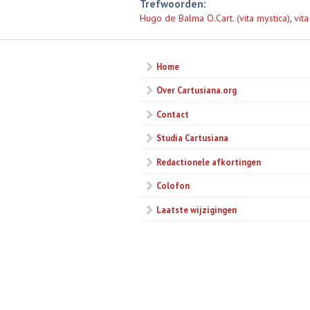
Trefwoorden:
Hugo de Balma O.Cart. (vita mystica)
,
vita
Home
Over Cartusiana.org
Contact
Studia Cartusiana
Redactionele afkortingen
Colofon
Laatste wijzigingen