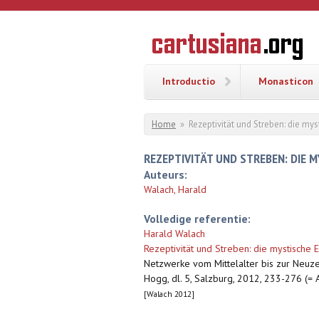
Overslaan en naar de inhoud gaan
CARTUSI
Geschiedenis
van de
kartuizerorde
in de
Nederlanden
Introductio
Monasticon
U bent hier
Home
»
Rezeptivität und Streben: die m
REZEPTIVITÄT UND STREBEN: DIE 
Auteurs:
Walach, Harald
Volledige referentie:
Harald Walach
Rezeptivität und Streben: die mystische
Netzwerke vom Mittelalter bis zur Neuze
Hogg, dl. 5, Salzburg, 2012, 233-276 (= A
[Walach 2012]