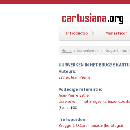
Overslaan en naar de inhoud gaan
CARTUSI
Geschiedenis
van de
kartuizerorde
in de
Nederlanden
Introductio
Monasticon
U bent hier
Home
»
Uurwerken in het Brugse kartuize
UURWERKEN IN HET BRUGSE KART
Auteurs:
Esther, Jean-Pierre
Volledige referentie:
Jean-Pierre Esther
Uurwerken in het Brugse kartuizerklooste
[Esther 1981]
Trefwoorden:
Brugge 1 O.Cart. monachi (horologia)