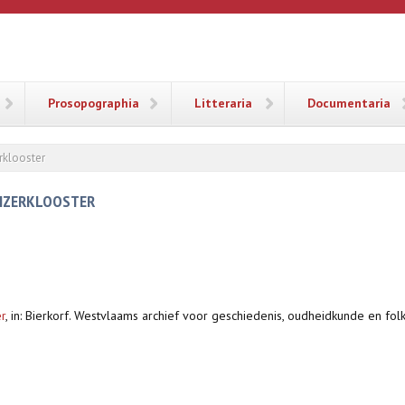
ANA
Prosopographia
Litteraria
Documentaria
rklooster
UIZERKLOOSTER
r
,
in: Bierkorf. Westvlaams archief voor geschiedenis, oudheidkunde en fol