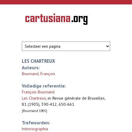
Overslaan en naar de inhoud gaan
CARTUSIANA
Geschiedenis
van de
kartuizerorde
in de
Nederlanden
LES CHARTREUX
Auteurs:
Bournand, François
Volledige referentie:
François Bournand
Les Chartreux
,
in: Revue générale de Bruxelles,
81 (1905), 390-412, 650-661
[Bournand 1905]
Trefwoorden:
historiographia