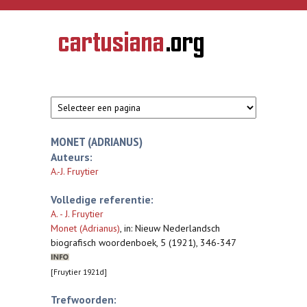
Overslaan en naar de inhoud gaan
CARTUSIANA
Geschiedenis
van de
kartuizerorde
in de
Nederlanden
MONET (ADRIANUS)
Auteurs:
A.-J. Fruytier
Volledige referentie:
A. - J. Fruytier
Monet (Adrianus)
,
in: Nieuw Nederlandsch
biografisch woordenboek, 5 (1921), 346-347
[Fruytier 1921d]
Trefwoorden: