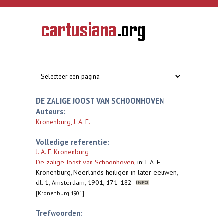
Overslaan en naar de inhoud gaan
CARTUSIANA
Geschiedenis
van de
kartuizerorde
in de
Nederlanden
DE ZALIGE JOOST VAN SCHOONHOVEN
Auteurs:
Kronenburg, J. A. F.
Volledige referentie:
J. A. F. Kronenburg
De zalige Joost van Schoonhoven
,
in: J. A. F.
Kronenburg, Neerlands heiligen in later eeuwen,
dl. 1, Amsterdam, 1901, 171-182
[Kronenburg 1901]
Trefwoorden: