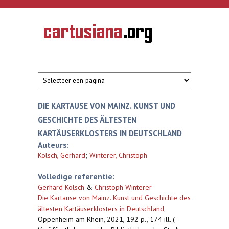
Overslaan en naar de inhoud gaan
CARTUSIANA
Geschiedenis
van de
kartuizerorde
in de
Nederlanden
DIE KARTAUSE VON MAINZ. KUNST UND
GESCHICHTE DES ÄLTESTEN
KARTÄUSERKLOSTERS IN DEUTSCHLAND
Auteurs:
Kölsch, Gerhard
;
Winterer, Christoph
Volledige referentie:
Gerhard Kölsch
&
Christoph Winterer
Die Kartause von Mainz. Kunst und Geschichte des
ältesten Kartäuserklosters in Deutschland
,
Oppenheim am Rhein, 2021, 192 p., 174 ill. (=