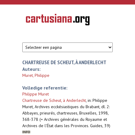
Overslaan en naar de inhoud gaan
CARTUSIANA
Geschiedenis
van de
kartuizerorde
in de
Nederlanden
CHARTREUSE DE SCHEUT, À ANDERLECHT
Auteurs:
Muret, Philippe
Volledige referentie:
Philippe Muret
Chartreuse de Scheut, à Anderlecht
,
in: Philippe
Muret, Archives ecckésiastiques du Brabant, dl. 2:
Abbayes, prieurés, chartreuses, Bruxelles, 1998,
368-378 (= Archives générales du Royaume et
Archives de l’État dans les Provinces. Guides, 39)