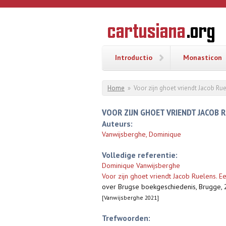
Overslaan en naar de inhoud gaan
CARTUSI
Geschiedenis
van de
kartuizerorde
in de
Nederlanden
Introductio
Monasticon
U bent hier
Home
»
Voor zijn ghoet vriendt Jacob Ru
VOOR ZIJN GHOET VRIENDT JACOB 
Auteurs:
Vanwijsberghe, Dominique
Volledige referentie:
Dominique Vanwijsberghe
Voor zijn ghoet vriendt Jacob Ruelens. 
over Brugse boekgeschiedenis, Brugge, 
[Vanwijsberghe 2021]
Trefwoorden: