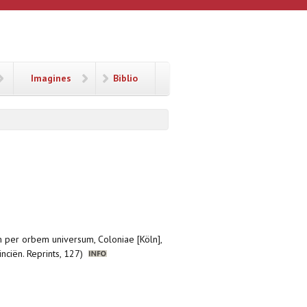
Imagines
Biblio
m per orbem universum, Coloniae [Köln],
inciën. Reprints, 127)