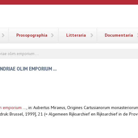
ANA
Prosopographia
Litteraria
Documentaria
driae olim emporium ...
NDRIAE OLIM EMPORIUM ...
im emporium ...
,
in: Aubertus Miraeus, Origines Cartusianorum monasterioru
druk: Brussel, 1999], 21 (= Algemeen Rijksarchief en Rijksarchief in de Prov