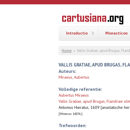
Overslaan en naar de inhoud gaan
CARTUSI
Geschiedenis
van de
kartuizerorde
in de
Nederlanden
Introductio
Monasticon
U bent hier
Home
»
Vallis Gratiae, apud Brugas, Flan
VALLIS GRATIAE, APUD BRUGAS, FLA
Auteurs:
Miraeus, Aubertus
Volledige referentie:
Aubertus Miraeus
Vallis Gratiae, apud Brugas, Flandriae ol
Antonius Hieratus, 1609 [anastatische her
[Miraeus 1609c]
Trefwoorden: