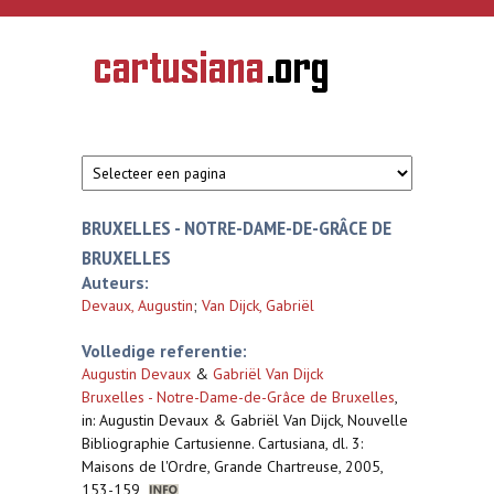
Overslaan en naar de inhoud gaan
CARTUSIANA
Geschiedenis
van de
kartuizerorde
in de
Nederlanden
BRUXELLES - NOTRE-DAME-DE-GRÂCE DE
BRUXELLES
Auteurs:
Devaux, Augustin
;
Van Dijck, Gabriël
Volledige referentie:
Augustin Devaux
&
Gabriël Van Dijck
Bruxelles - Notre-Dame-de-Grâce de Bruxelles
,
in: Augustin Devaux & Gabriël Van Dijck, Nouvelle
Bibliographie Cartusienne. Cartusiana, dl. 3:
Maisons de l'Ordre, Grande Chartreuse, 2005,
153-159