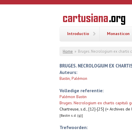
Overslaan en naar de inhoud gaan
CARTUSI
Geschiedenis
van de
kartuizerorde
in de
Nederlanden
Introductio
Monasticon
U bent hier
Home
»
Bruges. Necrologium ex chartis c
BRUGES. NECROLOGIUM EX CHARTIS
Auteurs:
Bastin, Palémon
Volledige referentie:
Palémon Bastin
Bruges. Necrologium ex chartis capituli g
Chartreuse, s.d., [12]-[25] (= Archives d
[Bastin s.d. (g)]
Trefwoorden: