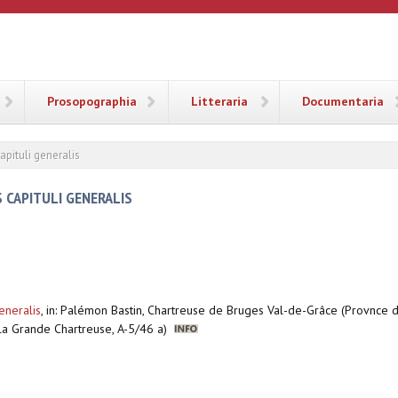
ANA
Prosopographia
Litteraria
Documentaria
apituli generalis
 CAPITULI GENERALIS
eneralis
,
in: Palémon Bastin, Chartreuse de Bruges Val-de-Grâce (Provnce d
e la Grande Chartreuse, A-5/46 a)