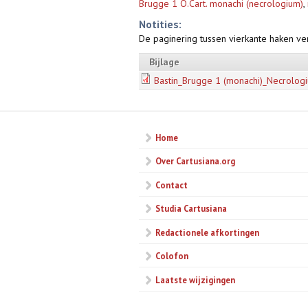
Brugge 1 O.Cart. monachi (necrologium)
,
Notities:
De paginering tussen vierkante haken ve
Bijlage
Bastin_Brugge 1 (monachi)_Necrolog
Home
Over Cartusiana.org
Contact
Studia Cartusiana
Redactionele afkortingen
Colofon
Laatste wijzigingen