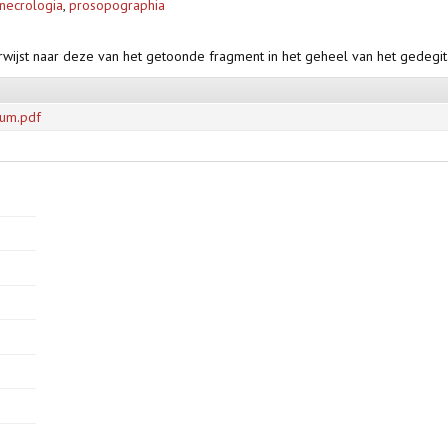
necrologia
,
prosopographia
rwijst naar deze van het getoonde fragment in het geheel van het gedegi
ium.pdf