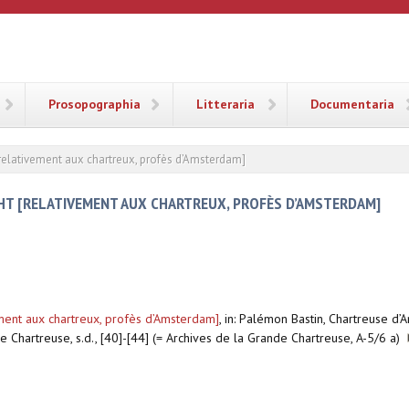
ANA
Prosopographia
Litteraria
Documentaria
[relativement aux chartreux, profès d’Amsterdam]
HT [RELATIVEMENT AUX CHARTREUX, PROFÈS D’AMSTERDAM]
ement aux chartreux, profès d’Amsterdam]
,
in: Palémon Bastin, Chartreuse d
e Chartreuse, s.d., [40]-[44] (= Archives de la Grande Chartreuse, A-5/6 a)