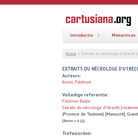
Overslaan en naar de inhoud gaan
CARTUSI
Geschiedenis
van de
kartuizerorde
in de
Nederlanden
Introductio
Monasticon
U bent hier
Home
»
Extraits du nécrologe d’Utrecht 
EXTRAITS DU NÉCROLOGE D’UTREC
Auteurs:
Bastin, Palémon
Volledige referentie:
Palémon Bastin
Extraits du nécrologe d’Utrecht [relativ
(Province de Teutonie) [Manuscrit], Grand
[Bastin s.d (j)]
Trefwoorden: