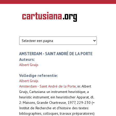
Overslaan en naar de inhoud gaan
CARTUSIANA
Geschiedenis
van de
kartuizerorde
in de
Nederlanden
AMSTERDAM - SAINT ANDRÉ DE LA PORTE
Auteurs:
Albert Gruijs
Volledige referentie:
Albert Gruijs
Amsterdam - Saint André de la Porte
,
in: Albert
Gruijs, Cartusiana: un instrument heuristique, a
heuristic instrument, ein heuristischer Apparat, dl.
2: Maisons, Grande Chartreuse, 1977, 229-230 (=
Institut de Recherche et d'histoire des textes:
bibliographies, colloques, travaux préparatoires)