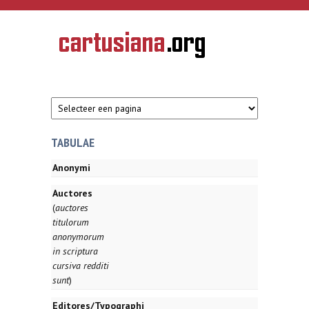
Overslaan en naar de inhoud gaan
CARTUSIANA
Geschiedenis
van de
kartuizerorde
in de
Nederlanden
TABULAE
Anonymi
Auctores
(
auctores
titulorum
anonymorum
in scriptura
cursiva redditi
sunt
)
Editores/Typographi