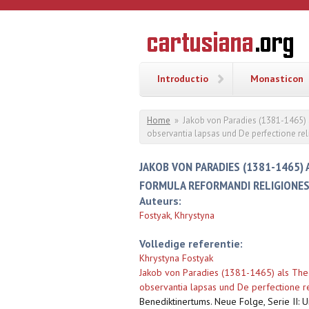
Overslaan en naar de inhoud gaan
CARTUSI
Geschiedenis
van de
kartuizerorde
in de
Nederlanden
Introductio
Monasticon
U bent hier
Home
»
Jakob von Paradies (1381-1465) 
observantia lapsas und De perfectione re
JAKOB VON PARADIES (1381-1465)
FORMULA REFORMANDI RELIGIONES
Auteurs:
Fostyak, Khrystyna
Volledige referentie:
Khrystyna Fostyak
Jakob von Paradies (1381-1465) als The
observantia lapsas und De perfectione r
Benediktinertums. Neue Folge, Serie II: 