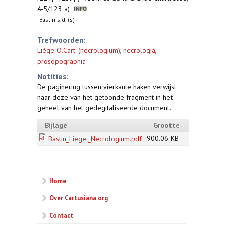
A-5/123 a)
[Bastin s.d. (s)]
Trefwoorden:
Liège O.Cart. (necrologium)
,
necrologia
,
prosopographia
Notities:
De paginering tussen vierkante haken verwijst
naar deze van het getoonde fragment in het
geheel van het gedegitaliseerde document.
Bijlage
Grootte
900.06 KB
Bastin_Liege._Necrologium.pdf
Home
Over Cartusiana.org
Contact