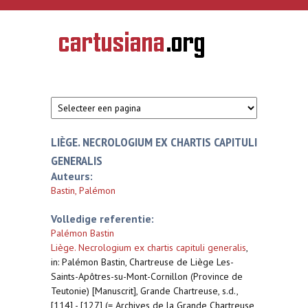
Overslaan en naar de inhoud gaan
CARTUSIANA
Geschiedenis
van de
kartuizerorde
in de
Nederlanden
LIÈGE. NECROLOGIUM EX CHARTIS CAPITULI
GENERALIS
Auteurs:
Bastin, Palémon
Volledige referentie:
Palémon Bastin
Liège. Necrologium ex chartis capituli generalis
,
in: Palémon Bastin, Chartreuse de Liège Les-
Saints-Apôtres-su-Mont-Cornillon (Province de
Teutonie) [Manuscrit], Grande Chartreuse, s.d.,
[114] - [127] (= Archives de la Grande Chartreuse,