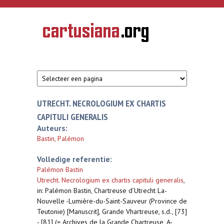
Overslaan en naar de inhoud gaan
CARTUSIANA
Geschiedenis
van de
kartuizerorde
in de
Nederlanden
UTRECHT. NECROLOGIUM EX CHARTIS
CAPITULI GENERALIS
Auteurs:
Bastin, Palémon
Volledige referentie:
Palémon Bastin
Utrecht. Necrologium ex chartis capituli generalis
,
in: Palémon Bastin, Chartreuse d’Utrecht La-
Nouvelle -Lumière-du-Saint-Sauveur (Province de
Teutonie) [Manuscrit], Grande Vhartreuse, s.d., [73]
- [81] (= Archives de la Grande Chartreuse, A-