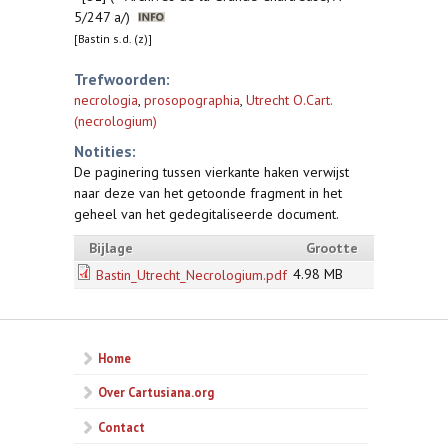
5/247 a/)
[Bastin s.d. (z)]
Trefwoorden:
necrologia
,
prosopographia
,
Utrecht O.Cart.
(necrologium)
Notities:
De paginering tussen vierkante haken verwijst
naar deze van het getoonde fragment in het
geheel van het gedegitaliseerde document.
Bijlage
Grootte
4.98 MB
Bastin_Utrecht_Necrologium.pdf
Home
Over Cartusiana.org
Contact