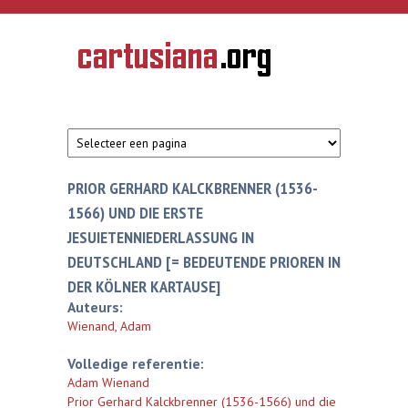
Overslaan en naar de inhoud gaan
CARTUSIANA
Geschiedenis
van de
kartuizerorde
in de
Nederlanden
PRIOR GERHARD KALCKBRENNER (1536-
1566) UND DIE ERSTE
JESUIETENNIEDERLASSUNG IN
DEUTSCHLAND [= BEDEUTENDE PRIOREN IN
DER KÖLNER KARTAUSE]
Auteurs:
Wienand, Adam
Volledige referentie:
Adam Wienand
Prior Gerhard Kalckbrenner (1536-1566) und die