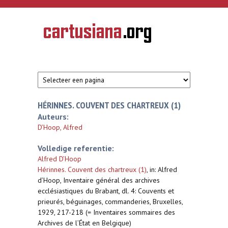
Overslaan en naar de inhoud gaan
CARTUSIANA
Geschiedenis
van de
kartuizerorde
in de
Nederlanden
HÉRINNES. COUVENT DES CHARTREUX (1)
Auteurs:
D’Hoop, Alfred
Volledige referentie:
Alfred D’Hoop
Hérinnes. Couvent des chartreux (1)
,
in: Alfred
d’Hoop, Inventaire général des archives
ecclésiastiques du Brabant, dl. 4: Couvents et
prieurés, béguinages, commanderies, Bruxelles,
1929, 217-218 (= Inventaires sommaires des
Archives de l’État en Belgique)