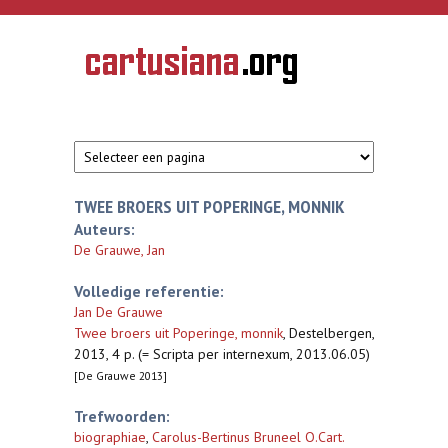
Overslaan en naar de inhoud gaan
CARTUSIANA
Geschiedenis
van de
kartuizerorde
in de
Nederlanden
TWEE BROERS UIT POPERINGE, MONNIK
Auteurs:
De Grauwe, Jan
Volledige referentie:
Jan De Grauwe
Twee broers uit Poperinge, monnik
,
Destelbergen,
2013, 4 p. (= Scripta per internexum, 2013.06.05)
[De Grauwe 2013]
Trefwoorden:
biographiae
,
Carolus-Bertinus Bruneel O.Cart.