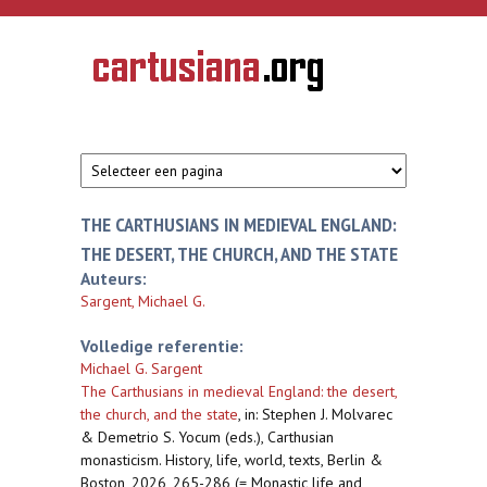
Overslaan en naar de inhoud gaan
CARTUSIANA
Geschiedenis
van de
kartuizerorde
in de
Nederlanden
THE CARTHUSIANS IN MEDIEVAL ENGLAND:
THE DESERT, THE CHURCH, AND THE STATE
Auteurs:
Sargent, Michael G.
Volledige referentie:
Michael G. Sargent
The Carthusians in medieval England: the desert,
the church, and the state
,
in: Stephen J. Molvarec
& Demetrio S. Yocum (eds.), Carthusian
monasticism. History, life, world, texts, Berlin &
Boston, 2026, 265-286 (= Monastic life and