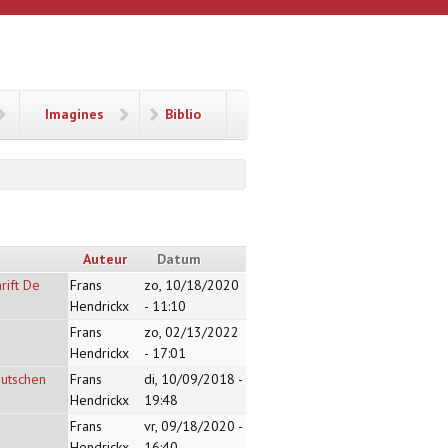
Imagines
Biblio
Auteur
Datum
rift De
Frans
zo, 10/18/2020
Hendrickx
- 11:10
Frans
zo, 02/13/2022
Hendrickx
- 17:01
eutschen
Frans
di, 10/09/2018 -
Hendrickx
19:48
Frans
vr, 09/18/2020 -
Hendrickx
16:40