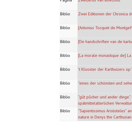
Pagina
Zwederus van Boecholt
Biblio
Zwei Editionen der Chronica d
Biblio
[Antonius Tocquet de Montgeffo
Biblio
[De handschriften van de kart
Biblio
[La morale monastique de] La
Biblio
’t Klooster der Karthuizers op ’
Biblio
“eines der schönsten und sehe
Biblio
“gůt půcher und ander dinge”. 
spätmittelalterlichen Verwalt
Biblio
“Sapientissimus Aristoteles” a
nature in Denys the Carthusian
Pagina's