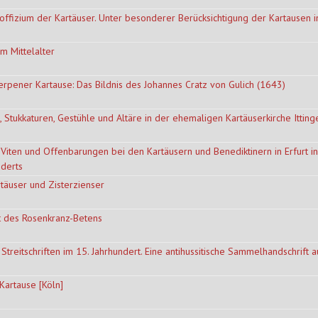
offizium der Kartäuser. Unter besonderer Berücksichtigung der Kartausen i
m Mittelalter
pener Kartause: Das Bildnis des Johannes Cratz von Gulich (1643)
 Stukkaturen, Gestühle und Altäre in der ehemaligen Kartäuserkirche Itting
Viten und Offenbarungen bei den Kartäusern und Benediktinern in Erfurt i
nderts
rtäuser und Zisterzienser
ät des Rosenkranz-Betens
Streitschriften im 15. Jahrhundert. Eine antihussitische Sammelhandschrift 
Kartause [Köln]