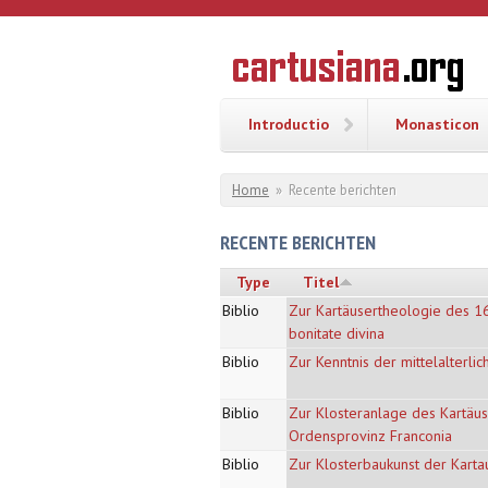
Overslaan en naar de inhoud gaan
CARTUSI
Geschiedenis
van de
kartuizerorde
in de
Nederlanden
Introductio
Monasticon
U bent hier
Home
»
Recente berichten
RECENTE BERICHTEN
Type
Titel
Biblio
Zur Kartäusertheologie des 16
bonitate divina
Biblio
Zur Kenntnis der mittelalterl
Biblio
Zur Klosteranlage des Kartäus
Ordensprovinz Franconia
Biblio
Zur Klosterbaukunst der Kart