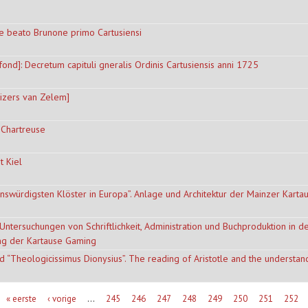
e beato Brunone primo Cartusiensi
nd]: Decretum capituli gneralis Ordinis Cartusiensis anni 1725
uizers van Zelem]
 Chartreuse
t Kiel
nswürdigsten Klöster in Europa”. Anlage und Architektur der Mainzer Karta
Untersuchungen von Schriftlichkeit, Administration und Buchproduktion in d
ung der Kartause Gaming
nd “Theologicissimus Dionysius”. The reading of Aristotle and the understan
« eerste
‹ vorige
…
245
246
247
248
249
250
251
252