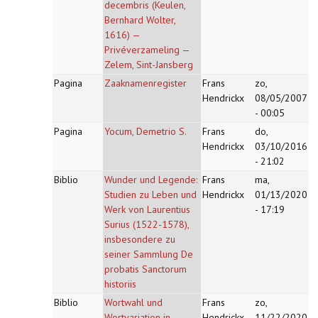
decembris (Keulen,
Bernhard Wolter,
1616) —
Privéverzameling —
Zelem, Sint-Jansberg
Pagina
Zaaknamenregister
Frans
zo,
Hendrickx
08/05/2007
- 00:05
Pagina
Yocum, Demetrio S.
Frans
do,
Hendrickx
03/10/2016
- 21:02
Biblio
Wunder und Legende:
Frans
ma,
Studien zu Leben und
Hendrickx
01/13/2020
Werk von Laurentius
- 17:19
Surius (1522-1578),
insbesondere zu
seiner Sammlung De
probatis Sanctorum
historiis
Biblio
Wortwahl und
Frans
zo,
Wortvariation in
Hendrickx
11/22/2020