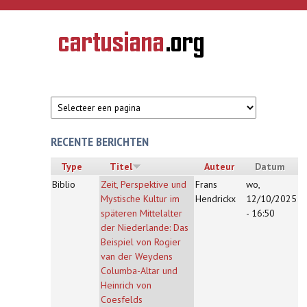
Overslaan en naar de inhoud gaan
CARTUSIANA
Geschiedenis
van de
kartuizerorde
in de
Nederlanden
RECENTE BERICHTEN
Type
Titel
Auteur
Datum
Biblio
Zeit, Perspektive und
Frans
wo,
Mystische Kultur im
Hendrickx
12/10/2025
späteren Mittelalter
- 16:50
der Niederlande: Das
Beispiel von Rogier
van der Weydens
Columba-Altar und
Heinrich von
Coesfelds