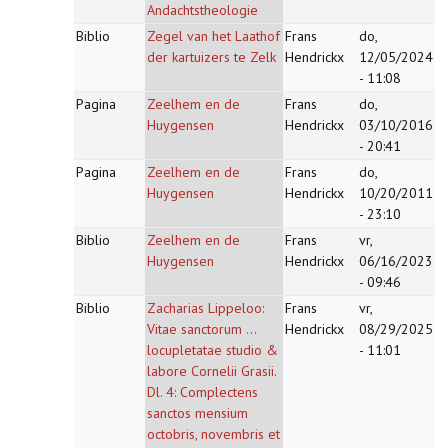
Andachtstheologie
Biblio
Zegel van het Laathof
Frans
do,
der kartuizers te Zelk
Hendrickx
12/05/2024
- 11:08
Pagina
Zeelhem en de
Frans
do,
Huygensen
Hendrickx
03/10/2016
- 20:41
Pagina
Zeelhem en de
Frans
do,
Huygensen
Hendrickx
10/20/2011
- 23:10
Biblio
Zeelhem en de
Frans
vr,
Huygensen
Hendrickx
06/16/2023
- 09:46
Biblio
Zacharias Lippeloo:
Frans
vr,
Vitae sanctorum ...
Hendrickx
08/29/2025
locupletatae studio &
- 11:01
labore Cornelii Grasii.
Dl. 4: Complectens
sanctos mensium
octobris, novembris et