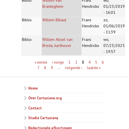
Biblio
Willem van
Frans
wo,
Branteghem
Hendrickx
01/23/2019
- 16:01
Biblio
Willem Bibaut
Frans
zo,
Hendrickx
01/06/2019
- 11:39
Biblio
Willem Absel van
Frans
wo,
Breda, karthuizer
Hendrickx
07/23/2025
- 19:57
Pagina's
« eerste
‹ vorige
1
2
3
4
5
6
7
8
9
…
volgende ›
laatste »
Home
Over Cartusiana.org
Contact
Studia Cartusiana
Redactionele afkortingen