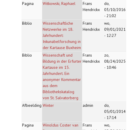
Pagina
Witkowski, Raphael
Frans
do,
Hendrickx
03/10/2016
- 21:02
Biblio
Wissenschaftliche
Frans
wo,
Netzwerke im 18.
Hendrickx
09/01/2021
Jahrhundert:
- 12:27
Inkunabelforschung in
der Kartause Buxheim
Biblio
Wissenschaft und
Frans
zo,
Bildung in der Erfurter
Hendrickx
08/24/2025
Kartause im 15.
- 10:46
Jahrhundert. Ein
anonymer Kommentar
aus dem
Bibliothekskatalog
von St. Salvatorberg
Afbeelding
Winter
admin
do,
05/01/2014
- 17:14
Pagina
Winoldus Coster van
Frans
wo,