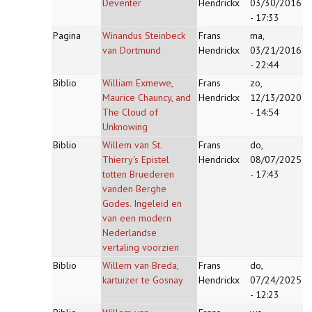
Deventer
Hendrickx
03/30/2016
- 17:33
Pagina
Winandus Steinbeck
Frans
ma,
van Dortmund
Hendrickx
03/21/2016
- 22:44
Biblio
William Exmewe,
Frans
zo,
Maurice Chauncy, and
Hendrickx
12/13/2020
The Cloud of
- 14:54
Unknowing
Biblio
Willem van St.
Frans
do,
Thierry's Epistel
Hendrickx
08/07/2025
totten Bruederen
- 17:43
vanden Berghe
Godes. Ingeleid en
van een modern
Nederlandse
vertaling voorzien
Biblio
Willem van Breda,
Frans
do,
kartuizer te Gosnay
Hendrickx
07/24/2025
- 12:23