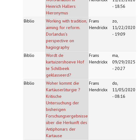
Heinrich Hallers
- 18:56
Hieronymus
Biblio
Working with tradition,
Frans
zo,
aiming for reform.
Hendrickx
11/22/2020
Dorlandus’s
- 19:09
perspective on
hagiography
Biblio
Wordt de
Frans
ma,
kartuizershoeve Hof
Hendrickx
09/29/2025
te Schilbeek
- 20:27
geklasseerd?
Biblio
Woher kommt die
Frans
do,
Kartäuserliturgie ?
Hendrickx
11/05/2020
Kritische
- 08:16
Untersuchung der
bisherigen
Forschungsergebnisse
über die Herkunft des
Antiphonars der
Kartause