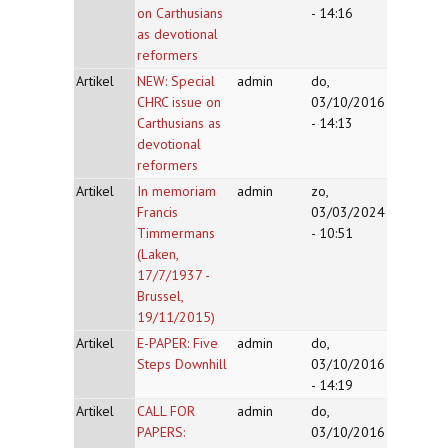
on Carthusians
- 14:16
as devotional
reformers
Artikel
NEW: Special
admin
do,
CHRC issue on
03/10/2016
Carthusians as
- 14:13
devotional
reformers
Artikel
In memoriam
admin
zo,
Francis
03/03/2024
Timmermans
- 10:51
(Laken,
17/7/1937 -
Brussel,
19/11/2015)
Artikel
E-PAPER: Five
admin
do,
Steps Downhill
03/10/2016
- 14:19
Artikel
CALL FOR
admin
do,
PAPERS:
03/10/2016