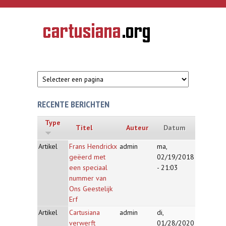
Overslaan en naar de inhoud gaan
CARTUSIANA
Geschiedenis
van de
kartuizerorde
in de
Nederlanden
RECENTE BERICHTEN
Type
Titel
Auteur
Datum
Artikel
Frans Hendrickx
admin
ma,
geëerd met
02/19/2018
een speciaal
- 21:03
nummer van
Ons Geestelijk
Erf
Artikel
Cartusiana
admin
di,
verwerft
01/28/2020