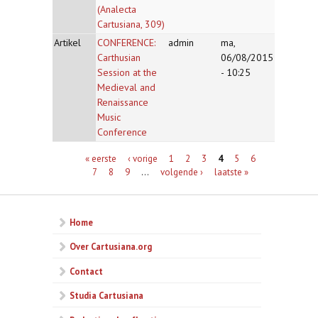
(Analecta
Cartusiana, 309)
Artikel
CONFERENCE:
admin
ma,
Carthusian
06/08/2015
Session at the
- 10:25
Medieval and
Renaissance
Music
Conference
Pagina's
« eerste
‹ vorige
1
2
3
4
5
6
7
8
9
…
volgende ›
laatste »
Home
Over Cartusiana.org
Contact
Studia Cartusiana