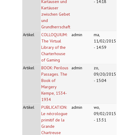
Kartausen und
- 14:18
Kartäuser
zwischen Gebet
und
Grundherrschaft
Artikel
COLLOQUIUM:
admin
ma,
The Virtual
11/02/2015
Library of the
- 14:59
Charterhouse
of Gaming
Artikel
BOOK: Perilous
admin
zo,
Passages. The
09/20/2015
Book of
- 15:04
Margery
Kempe, 1534-
1934
Artikel
PUBLICATION:
admin
wo,
Le nécrologue
09/02/2015
primitif de la
- 13:31
Grande
Chartreuse