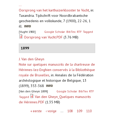
...
Oorsprong van het karthuizerklooster te Vucht
,
in:
Taxandria. Tijdschrift voor Noordbrabantsche
geschiedenis en volkskunde, 7 (1900), 22-26, 1
ill.
[Vught 1900]
Google Scholar
BibTex
RTF
Tagged
Oorsprong van Vucht.PDF
(3.76 MB)
1899
J. Van den Gheyn
Note sur quelques manuscrits de la chartreuse de
Hérinnes-lez-Enghien conservés à la Bibliothèque
royale de Bruxelles
,
in: Annales de la Fédération
archéologique et historique de Belgique, 13
(1899), 353-368
[Van den Gheyn 1899]
Google Scholar
BibTex
RTF
Van den Gheyn_Quelques manuscrits
Tagged
de Hérinnes.PDF
(1.35 MB)
Pagina's
« eerste
‹ vorige
…
108
109
110