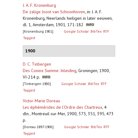
J. A. F. Kronenburg
De zalige Joost van Schoonhoven
,
in: J. A. F.
Kronenburg, Neerlands heiligen in later eeuwen,
dl. 1, Amsterdam, 1901, 171-182
[Kronenburg 1901]
Google Scholar
BibTex
RTF
Tagged
1900
D. C. Tinbergen
Des Coninx Summe. Inleiding
,
Groningen, 1900,
VI-214 p.
[Tinbergen 1900]
Google Scholar
BibTex
RTF
Tagged
Victor-Marie Doreau
Les éphémérides de l’Ordre des Chartreux
,
4
dln., Montreuil-sur-Mer, 1900, 375, 351, 395, 473
p.
[Doreau 1897-1900]
Google Scholar
BibTex
RTF
Tagged