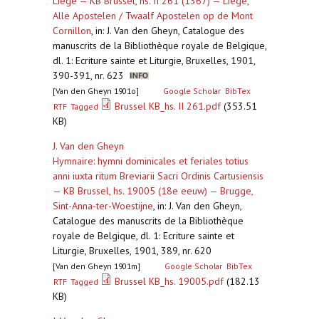
Liège — KB Brussel, hs. II 261 (1367) — Liège,
Alle Apostelen / Twaalf Apostelen op de Mont
Cornillon
,
in: J. Van den Gheyn, Catalogue des
manuscrits de la Bibliothèque royale de Belgique,
dl. 1: Ecriture sainte et Liturgie, Bruxelles, 1901,
390-391, nr. 623
[Van den Gheyn 1901o]
Google Scholar
BibTex
Brussel KB_hs. II 261.pdf
(353.51
RTF
Tagged
KB)
J. Van den Gheyn
Hymnaire: hymni dominicales et feriales totius
anni iuxta ritum Breviarii Sacri Ordinis Cartusiensis
— KB Brussel, hs. 19005 (18e eeuw) — Brugge,
Sint-Anna-ter-Woestijne
,
in: J. Van den Gheyn,
Catalogue des manuscrits de la Bibliothèque
royale de Belgique, dl. 1: Ecriture sainte et
Liturgie, Bruxelles, 1901, 389, nr. 620
[Van den Gheyn 1901m]
Google Scholar
BibTex
Brussel KB_hs. 19005.pdf
(182.13
RTF
Tagged
KB)