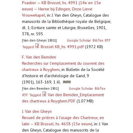
Psautier — KB Brussel, hs. 4991 (14e en 15e
eeuw) — Herne bij Edingen, Onze Lieve
Vrouwekapel
,
in: J. Van den Gheyn, Catalogue des
manuscrits de la Bibliothèque royale de Belgique,
dl. 1: Ecriture sainte et Liturgie, Bruxelles, 1901,
378, nr. 595
[Van den Gheyn 1901l]
Google Scholar
BibTex
RTF
Brussel KB_hs. 4991.pdf
(197.2 KB)
Tagged
F. Van den Bemden
Recherches sur l'emplacement du couvent des
chartreux à Royghem
,
in: Bulletin de la Société
d’histoire et d’archéologie de Gand, 9
(1901), 163-169, 1 ill.
[Van den Bemden 1901]
Google Scholar
BibTex
Van den Bemden_Emplacement
RTF
Tagged
des chartreux à Royghem.PDF
(1.07 MB)
J. Van den Gheyn
Recueil de prières à l'usage des Chartreux, en
latin — KB Brussel, hs. 4638 (15e eeuw)
,
in: J. Van
den Gheyn, Catalogue des manuscrits de la