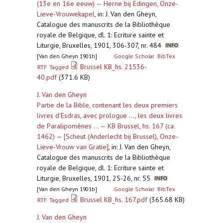
(13e en 16e eeuw) — Herne bij Edingen, Onze-
Lieve-Vrouwekapel
,
in: J. Van den Gheyn,
Catalogue des manuscrits de la Bibliothèque
royale de Belgique, dl. 1: Ecriture sainte et
Liturgie, Bruxelles, 1901, 306-307, nr. 484
[Van den Gheyn 1901h]
Google Scholar
BibTex
Brussel KB_hs. 21536-
RTF
Tagged
40.pdf
(371.6 KB)
J. Van den Gheyn
Partie de la Bible, contenant les deux premiers
livres d'Esdras, avec prologue ..., les deux livres
de Paralipomènes ... — KB Brussel, hs. 167 (ca.
1462) — [Scheut (Anderlecht bij Brussel), Onze-
Lieve-Vrouw van Gratie]
,
in: J. Van den Gheyn,
Catalogue des manuscrits de la Bibliothèque
royale de Belgique, dl. 1: Ecriture sainte et
Liturgie, Bruxelles, 1901, 25-26, nr. 55
[Van den Gheyn 1901b]
Google Scholar
BibTex
Brussel KB_hs. 167.pdf
(365.68 KB)
RTF
Tagged
J. Van den Gheyn