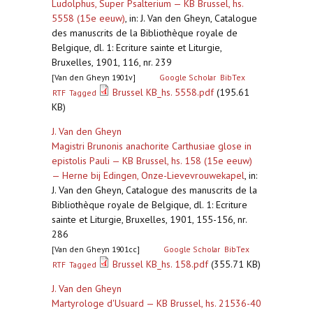
Ludolphus, Super Psalterium — KB Brussel, hs.
5558 (15e eeuw)
,
in: J. Van den Gheyn, Catalogue
des manuscrits de la Bibliothèque royale de
Belgique, dl. 1: Ecriture sainte et Liturgie,
Bruxelles, 1901, 116, nr. 239
[Van den Gheyn 1901v]
Google Scholar
BibTex
Brussel KB_hs. 5558.pdf
(195.61
RTF
Tagged
KB)
J. Van den Gheyn
Magistri Brunonis anachorite Carthusiae glose in
epistolis Pauli — KB Brussel, hs. 158 (15e eeuw)
— Herne bij Edingen, Onze-Lievevrouwekapel
,
in:
J. Van den Gheyn, Catalogue des manuscrits de la
Bibliothèque royale de Belgique, dl. 1: Ecriture
sainte et Liturgie, Bruxelles, 1901, 155-156, nr.
286
[Van den Gheyn 1901cc]
Google Scholar
BibTex
Brussel KB_hs. 158.pdf
(355.71 KB)
RTF
Tagged
J. Van den Gheyn
Martyrologe d'Usuard — KB Brussel, hs. 21536-40