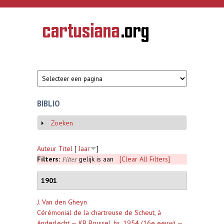
Overslaan en naar de inhoud gaan
CARTUSIANA
Geschiedenis
van de
kartuizerorde
in de
Nederlanden
BIBLIO
Zoeken
Weergeven
Auteur
Titel
[
Jaar
]
Filters:
gelijk is aan
[Clear All Filters]
Filter
1901
J. Van den Gheyn
Cérémonial de la chartreuse de Scheut, à
Anderlecht — KB Brussel, hs. 1954 (16e eeuw) —