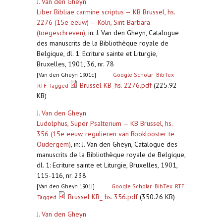
J. Van den Gheyn
Liber Bibliae carmine scriptus — KB Brussel, hs.
2276 (15e eeuw) — Köln, Sint-Barbara
(toegeschreven)
,
in: J. Van den Gheyn, Catalogue
des manuscrits de la Bibliothèque royale de
Belgique, dl. 1: Ecriture sainte et Liturgie,
Bruxelles, 1901, 36, nr. 78
[Van den Gheyn 1901c]
Google Scholar
BibTex
Brussel KB_hs. 2276.pdf
(225.92
RTF
Tagged
KB)
J. Van den Gheyn
Ludolphus, Super Psalterium — KB Brussel, hs.
356 (15e eeuw, regulieren van Rooklooster te
Oudergem)
,
in: J. Van den Gheyn, Catalogue des
manuscrits de la Bibliothèque royale de Belgique,
dl. 1: Ecriture sainte et Liturgie, Bruxelles, 1901,
115-116, nr. 238
[Van den Gheyn 1901i]
Google Scholar
BibTex
RTF
Brussel KB_ hs. 356.pdf
(350.26 KB)
Tagged
J. Van den Gheyn