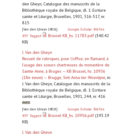
den Gheyn, Catalogue des manuscrits de la
Bibliothèque royale de Belgique, dl. 1: Ecriture
sainte et Liturgie, Bruxelles, 1901, 516-517, nr.
815
[Van den Gheyn 1901t]
Google Scholar
BibTex
Brussel KB_hs. 11783.pdf
(340.42
RTF
Tagged
KB)
J. Van den Gheyn
Recueil de rubriques, pour l'office, en flamand, à
l'usage des soeurs chartreuses du monastère de
Sainte-Anne, à Bruges — KB Brussel, hs. 10956
(18e eeuw) — Brugge, Sint-Anna-ter-Woestijne
,
in:
J. Van den Gheyn, Catalogue des manuscrits de la
Bibliothèque royale de Belgique, dl. 1: Ecriture
sainte et Liturgie, Bruxelles, 1901, 244, nr. 416
[Van den Gheyn 1901f]
Google Scholar
BibTex
Brussel KB_hs. 10956.pdf
(193.19
RTF
Tagged
KB)
J. Van den Gheyn