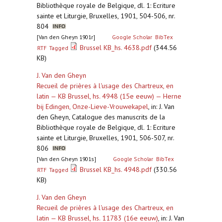
Bibliothèque royale de Belgique, dl. 1: Ecriture
sainte et Liturgie, Bruxelles, 1901, 504-506, nr.
804
[Van den Gheyn 1901r]
Google Scholar
BibTex
Brussel KB_hs. 4638.pdf
(344.56
RTF
Tagged
KB)
J. Van den Gheyn
Recueil de prières à l'usage des Chartreux, en
latin — KB Brussel, hs. 4948 (15e eeuw) — Herne
bij Edingen, Onze-Lieve-Vrouwekapel
,
in: J. Van
den Gheyn, Catalogue des manuscrits de la
Bibliothèque royale de Belgique, dl. 1: Ecriture
sainte et Liturgie, Bruxelles, 1901, 506-507, nr.
806
[Van den Gheyn 1901s]
Google Scholar
BibTex
Brussel KB_hs. 4948.pdf
(330.56
RTF
Tagged
KB)
J. Van den Gheyn
Recueil de prières à l'usage des Chartreux, en
latin — KB Brussel, hs. 11783 (16e eeuw)
,
in: J. Van