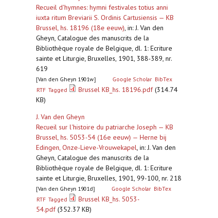
Recueil d'hymnes: hymni festivales totius anni
iuxta ritum Breviarii S. Ordinis Cartusiensis — KB
Brussel, hs. 18196 (18e eeuw)
,
in: J. Van den
Gheyn, Catalogue des manuscrits de la
Bibliothèque royale de Belgique, dl. 1: Ecriture
sainte et Liturgie, Bruxelles, 1901, 388-389, nr.
619
[Van den Gheyn 1901w]
Google Scholar
BibTex
Brussel KB_hs. 18196.pdf
(314.74
RTF
Tagged
KB)
J. Van den Gheyn
Recueil sur l'histoire du patriarche Joseph — KB
Brussel, hs. 5053-54 (16e eeuw) — Herne bij
Edingen, Onze-Lieve-Vrouwekapel
,
in: J. Van den
Gheyn, Catalogue des manuscrits de la
Bibliothèque royale de Belgique, dl. 1: Ecriture
sainte et Liturgie, Bruxelles, 1901, 99-100, nr. 218
[Van den Gheyn 1901d]
Google Scholar
BibTex
Brussel KB_hs. 5053-
RTF
Tagged
54.pdf
(352.37 KB)