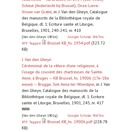
Scheut (Anderlecht bij Brussel), Onze-Lieve-
Vrouw van Gratie
,
in: J. Van den Gheyn, Catalogue
des manuscrits de la Bibliothèque royale de
Belgique, dl. 1: Ecriture sainte et Liturgie,
Bruxelles, 1901, 240-241, nr. 410
[Van den Gheyn 1901e]
Google Scholar
BibTex
Brussel KB_hs. 1954.pdf
(323.72
RTF
Tagged
KB)
J. Van den Gheyn
Cérémonial de la vêture d'une religieuse, à
l'usage du couvent des chartreuses de Sainte-
Anne, à Bruges — KB Brussel, hs. 19006 (17e-18e
eeuw) — Brugge, Sint-Anna-ter-Woestijne
,
in: J. Van
den Gheyn, Catalogue des manuscrits de la
Bibliothèque royale de Belgique, dl. 1: Ecriture
sainte et Liturgie, Bruxelles, 1901, 245, nr. 417
[Van den Gheyn 1901g]
Google Scholar
BibTex
Brussel KB_hs. 19006.pdf
(228.78
RTF
Tagged
KB)