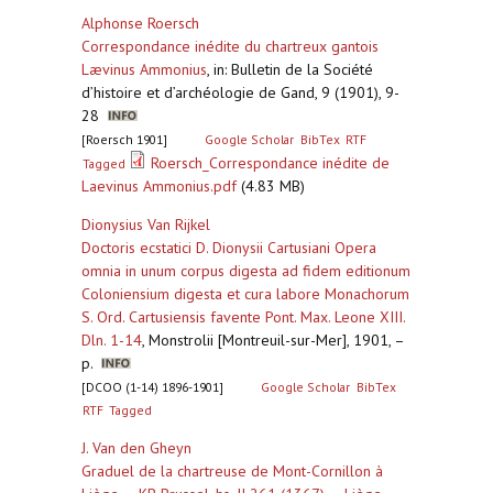
Alphonse Roersch
Correspondance inédite du chartreux gantois
Lævinus Ammonius
,
in: Bulletin de la Société
d’histoire et d’archéologie de Gand, 9 (1901), 9-
28
[Roersch 1901]
Google Scholar
BibTex
RTF
Roersch_Correspondance inédite de
Tagged
Laevinus Ammonius.pdf
(4.83 MB)
Dionysius Van Rijkel
Doctoris ecstatici D. Dionysii Cartusiani Opera
omnia in unum corpus digesta ad fidem editionum
Coloniensium digesta et cura labore Monachorum
S. Ord. Cartusiensis favente Pont. Max. Leone XIII.
Dln. 1-14
,
Monstrolii [Montreuil-sur-Mer], 1901, –
p.
[DCOO (1-14) 1896-1901]
Google Scholar
BibTex
RTF
Tagged
J. Van den Gheyn
Graduel de la chartreuse de Mont-Cornillon à